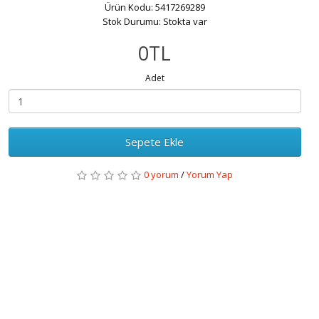
Ürün Kodu: 5417269289
Stok Durumu: Stokta var
0TL
Adet
Sepete Ekle
0 yorum
/
Yorum Yap