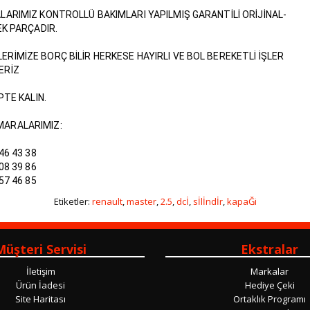
RIMIZ KONTROLLÜ BAKIMLARI YAPILMIŞ GARANTİLİ ORİJİNAL-
K PARÇADIR.
LERİMİZE BORÇ BİLİR HERKESE HAYIRLI VE BOL BEREKETLİ İŞLER
ERİZ
PTE KALIN.
MARALARIMIZ:
46 43 38
08 39 86
57 46 85
Etiketler:
renault
,
master
,
2.5
,
dcİ
,
sİlİndİr
,
kapaĞi
Müşteri Servisi
Ekstralar
İletişim
Markalar
Ürün İadesi
Hediye Çeki
Site Haritası
Ortaklık Programı