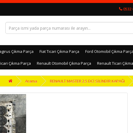
0532 
agirus Çıkma Parça
Fiat Ticari Çıkma Parça
Ford Otomobil Çıkma Parç
icari Çıkma Parça
Renault Otomobil Çıkma Parça
Renault Ticari Çıkm
Arama
RENAULT MASTER 2.5 DCİ SİLİNDİR KAPAĞI