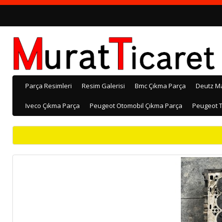
Parça Resimleri
Resim Galerisi
Bmc Çıkma Parça
Deutz M
Iveco Çıkma Parça
Peugeot Otomobil Çıkma Parça
Peugeot T