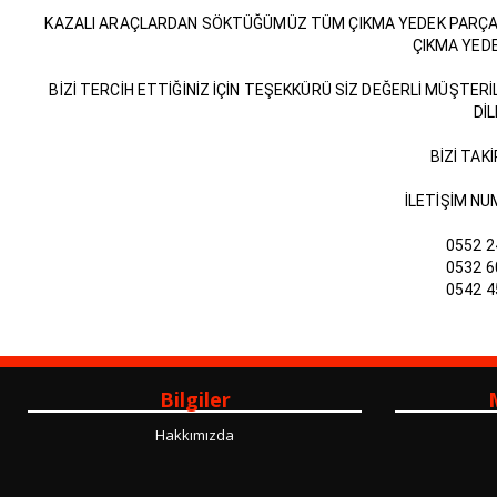
KAZALI ARAÇLARDAN SÖKTÜĞÜMÜZ TÜM ÇIKMA YEDEK PARÇALA
ÇIKMA YEDE
BİZİ TERCİH ETTİĞİNİZ İÇİN TEŞEKKÜRÜ SİZ DEĞERLİ MÜŞTERİ
DİL
BİZİ TAKİ
İLETİŞİM NU
0552 2
0532 6
0542 4
Bilgiler
Hakkımızda