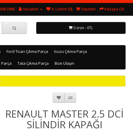
608 3986
Hesabım
A. Listem (0)
Sepetim
Kasaya Git
0 ürün - 0TL
a
Ford Ticari Çıkma Parça
Isuzu Çıkma Parça
a Parça
Tata Çıkma Parça
Bize Ulaşın
RENAULT MASTER 2.5 DCİ
SİLİNDİR KAPAĞI