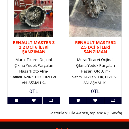
RENAULT MASTER 3
RENAULT MASTER2
2.2 DCİ 6 İLERİ
2.5 DCİ 6 İLERİ
ŞANZIMAN
ŞANZIMAN
Murat Ticaret Orijinal
Murat Ticaret Orijinal
Çıkma Yedek Parçaları
Çıkma Yedek Parçaları
Hasarlı Oto Alım-
Hasarlı Oto Alım-
SatımıHAZIR STOK, HIZLI VE
SatımıHAZIR STOK, HIZLI VE
ANLAŞMALI K..
ANLAŞMALI K..
0TL
0TL
Gösterilen: 1 ile 4 arası, toplam: 4 (1 Sayfa)