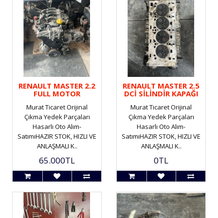
RENAULT MASTER 2.2
RENAULT MASTER 2.5
FULL MOTOR
DCİ SİLİNDİR KAPAĞI
Murat Ticaret Orijinal
Murat Ticaret Orijinal
Çıkma Yedek Parçaları
Çıkma Yedek Parçaları
Hasarlı Oto Alım-
Hasarlı Oto Alım-
SatımıHAZIR STOK, HIZLI VE
SatımıHAZIR STOK, HIZLI VE
ANLAŞMALI K..
ANLAŞMALI K..
65.000TL
0TL