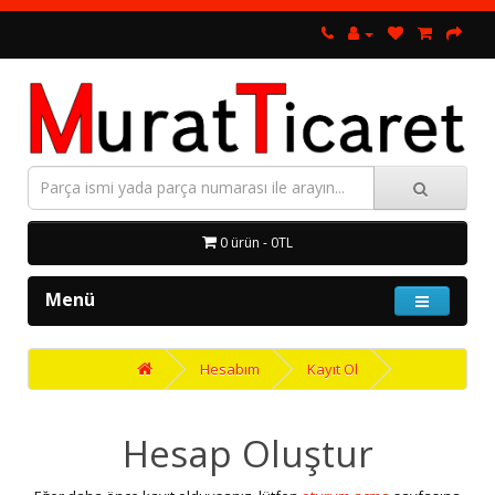
0 ürün - 0TL
Menü
Hesabım
Kayıt Ol
Hesap Oluştur