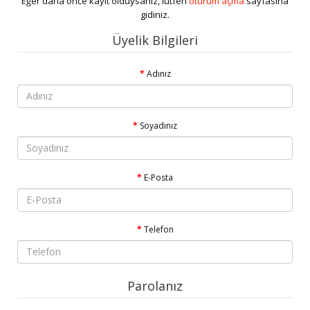
Eğer daha önce kayıt olduysanız, lütfen
oturum açma
sayfasına
gidiniz.
Üyelik Bilgileri
Adınız
Soyadınız
E-Posta
Telefon
Parolanız