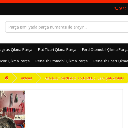
0532 
agirus Çıkma Parça
Fiat Ticari Çıkma Parça
Ford Otomobil Çıkma Parç
icari Çıkma Parça
Renault Otomobil Çıkma Parça
Renault Ticari Çıkm
Arama
RENAULT KANGOO 1.9 DİZEL 5 İLERİ ŞANZIMAN