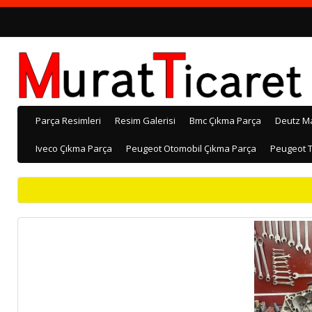
Parça Resimleri
Resim Galerisi
Bmc Çıkma Parça
Deutz M
Iveco Çıkma Parça
Peugeot Otomobil Çıkma Parça
Peugeot T