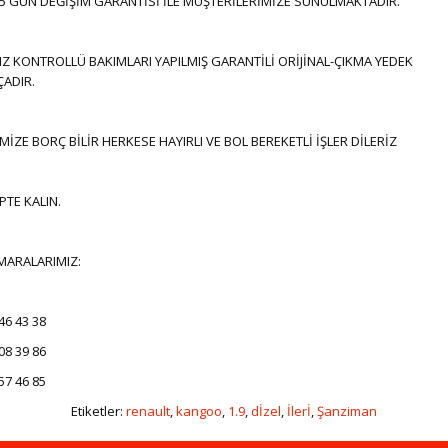
ŞI 5 GÜN DEĞİŞİM GARANTİSİ İLE MÜŞTERİLERİMİZE SUNULMAKTADIR.
KONTROLLÜ BAKIMLARI YAPILMIŞ GARANTİLİ ORİJİNAL-ÇIKMA YEDEK
ADIR.
MİZE BORÇ BİLİR HERKESE HAYIRLI VE BOL BEREKETLİ İŞLER DİLERİZ
İPTE KALIN.
MARALARIMIZ:
46 43 38
08 39 86
57 46 85
Etiketler:
renault
,
kangoo
,
1.9
,
dİzel
,
İlerİ
,
Şanziman