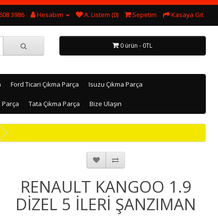
608 3986
Hesabım
A. Listem (0)
Sepetim
Kasaya Git
0 ürün - 0TL
a
Ford Ticari Çıkma Parça
Isuzu Çıkma Parça
a Parça
Tata Çıkma Parça
Bize Ulaşın
RENAULT KANGOO 1.9
DİZEL 5 İLERİ ŞANZIMAN