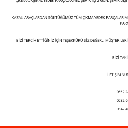
ÇIKMA-ORİJİNAL YEDEK PARÇALARIMIZ ŞEHİR İÇİ 2 GÜN, ŞEHİR DI
KAZALI ARAÇLARDAN SÖKTÜĞÜMÜZ TÜM ÇIKMA YEDEK PARÇALARIMIZ 
PARÇ
BİZİ TERCİH ETTİĞİNİZ İÇİN TEŞEKKÜRÜ SİZ DEĞERLİ MÜŞTERİLERİ
BİZİ TAK
İLETİŞİM NU
0552 2
0532 6
0542 4