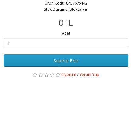
Ürün Kodu: 8457675142
Stok Durumu: Stokta var
0TL
Adet
Sepete Ekle
0 yorum
/
Yorum Yap