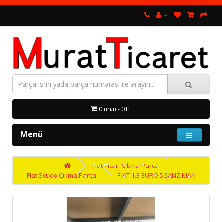
0 ürün - 0TL
Menü
Fiat Ticari Çıkma Parça
Fiat Scudo Çıkma Parça
FİAT 1.3 EURO 5 ŞANZIMAN