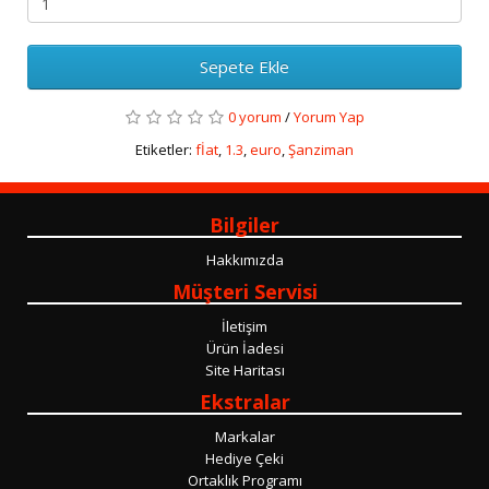
Sepete Ekle
0 yorum
/
Yorum Yap
Etiketler:
fİat
,
1.3
,
euro
,
Şanziman
Bilgiler
Hakkımızda
Müşteri Servisi
İletişim
Ürün İadesi
Site Haritası
Ekstralar
Markalar
Hediye Çeki
Ortaklık Programı