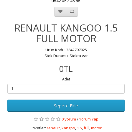
0542 457 46 85
RENAULT KANGOO 1.5
FULL MOTOR
Ürün Kodu: 3842797025
Stok Durumu: Stokta var
0TL
Adet
Sepete Ekle
0 yorum
/
Yorum Yap
Etiketler:
renault
,
kangoo
,
1.5
,
full
,
motor