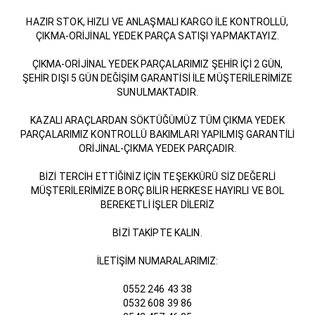
HAZIR STOK, HIZLI VE ANLAŞMALI KARGO İLE KONTROLLÜ,
ÇIKMA-ORİJİNAL YEDEK PARÇA SATIŞI YAPMAKTAYIZ.
ÇIKMA-ORİJİNAL YEDEK PARÇALARIMIZ ŞEHİR İÇİ 2 GÜN,
ŞEHİR DIŞI 5 GÜN DEĞİŞİM GARANTİSİ İLE MÜŞTERİLERİMİZE
SUNULMAKTADIR.
KAZALI ARAÇLARDAN SÖKTÜĞÜMÜZ TÜM ÇIKMA YEDEK
PARÇALARIMIZ KONTROLLÜ BAKIMLARI YAPILMIŞ GARANTİLİ
ORİJİNAL-ÇIKMA YEDEK PARÇADIR.
BİZİ TERCİH ETTİĞİNİZ İÇİN TEŞEKKÜRÜ SİZ DEĞERLİ
MÜŞTERİLERİMİZE BORÇ BİLİR HERKESE HAYIRLI VE BOL
BEREKETLİ İŞLER DİLERİZ
BİZİ TAKİPTE KALIN.
İLETİŞİM NUMARALARIMIZ:
0552 246 43 38
0532 608 39 86