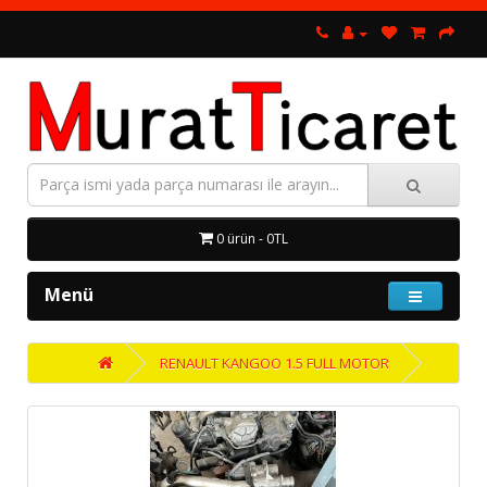
0 ürün - 0TL
Menü
RENAULT KANGOO 1.5 FULL MOTOR